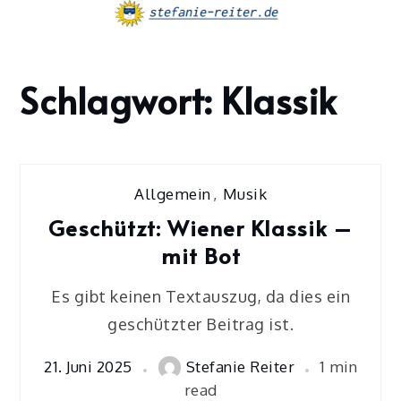
Skip
to
content
Schlagwort:
Klassik
Home
Klassik
Allgemein
,
Musik
Geschützt: Wiener Klassik –
mit Bot
Es gibt keinen Textauszug, da dies ein
geschützter Beitrag ist.
21. Juni 2025
Stefanie Reiter
1 min
read