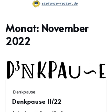
Skip
to
content
Monat:
November
Home
2022
2022
November
Denkpause
Denkpause 11/22