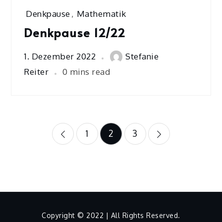
Denkpause
,
Mathematik
Denkpause 12/22
1. Dezember 2022
Stefanie
Reiter
0 mins read
Seitennummerierung
1
2
3
der
Beiträge
Copyright © 2022 | All Rights Reserved.