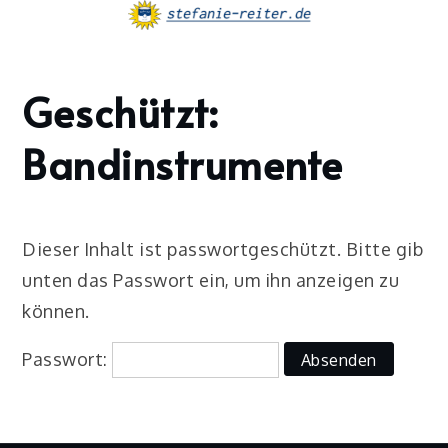
Skip
to
content
Geschützt:
Home
2023
Bandinstrumente
März
2
Bandinstrumente
Dieser Inhalt ist passwortgeschützt. Bitte gib
unten das Passwort ein, um ihn anzeigen zu
können.
Passwort: