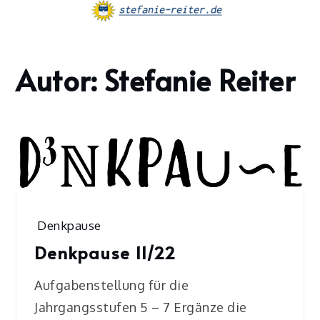
Skip
to
content
Autor:
Stefanie Reiter
Home
Stefanie
Reiter
Page
3
Denkpause
Denkpause 11/22
Aufgabenstellung für die
Jahrgangsstufen 5 – 7 Ergänze die