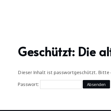
Skip
to
content
Geschützt: Die a
Home
2024
Juli
10
Die alte
Dieser Inhalt ist passwortgeschützt. Bitte
Jagdhütte
Passwort: