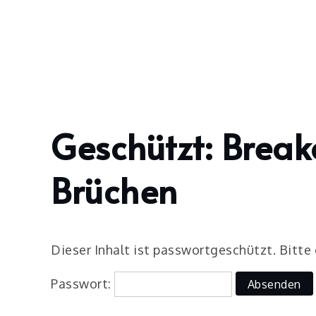
Skip
to
content
Geschützt: Break
Home
2024
Juli
Brüchen
9
Breakout:
Rechnen
mit
Dieser Inhalt ist passwortgeschützt. Bitte
Brüchen
Passwort: