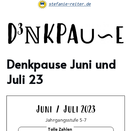
Skip
to
content
Denkpause Juni und
Home
2023
Juli 23
Juni
13
Denkpause
Juni und
Juli 23